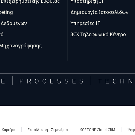
Επιχειρηματικής Ευφυίας
Υποστήριξη IT
keting
Δημιουργία Ιστοσελίδων
 Δεδομένων
Υπηρεσίες IT
κά
3CX Τηλεφωνικό Κέντρο
 Μηχανογράφησης
Καριέρα
Εκπαίδευση - Σεμινάρια
SOFTONE Cloud CRM
Ψηφι