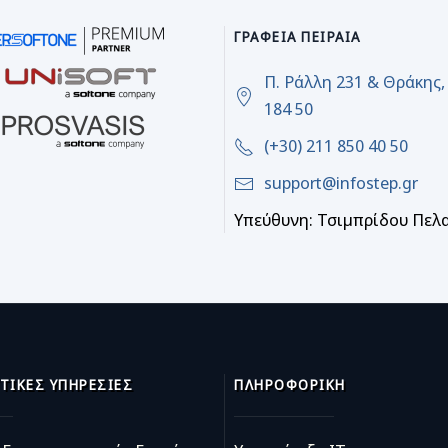
ΓΡΑΦΕΊΑ ΠΕΙΡΑΙΆ
Π. Ράλλη 231 & Θράκης,
184 50
(+30) 211 850 40 50
support@infostep.gr
Υπεύθυνη: Τσιμπρίδου Πελ
ΤΙΚΈΣ ΥΠΗΡΕΣΊΕΣ
ΠΛΗΡΟΦΟΡΙΚΉ