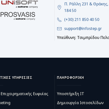
Π. Ράλλη 231 & Θράκης,
184 50
(+30) 211 850 40 50
support@infostep.gr
Υπεύθυνη: Τσιμπρίδου Πελ
ΤΙΚΈΣ ΥΠΗΡΕΣΊΕΣ
ΠΛΗΡΟΦΟΡΙΚΉ
Επιχειρηματικής Ευφυίας
Υποστήριξη IT
keting
Δημιουργία Ιστοσελίδων