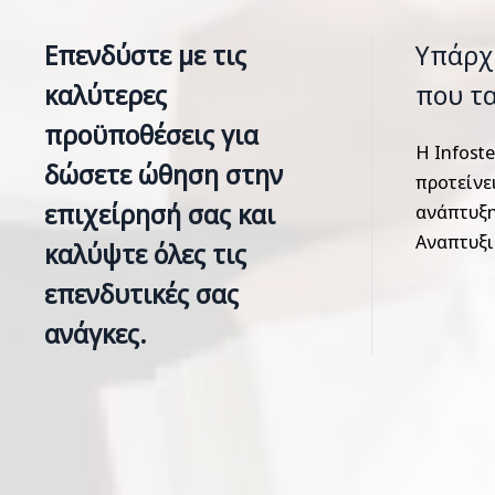
Επενδύστε με τις
Υπάρχο
καλύτερες
που τα
προϋποθέσεις για
Η Infost
δώσετε ώθηση στην
προτείνε
επιχείρησή σας και
ανάπτυξη
Αναπτυξι
καλύψτε όλες τις
επενδυτικές σας
ανάγκες.