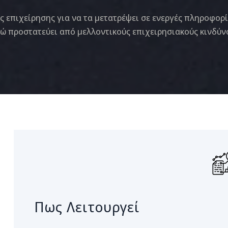
ης επιχείρησης για να τα μετατρέψει σε ενεργές πληροφορ
νώ προστατεύει από μελλοντικούς επιχειρησιακούς κινδύν
Πως Λειτουργεί