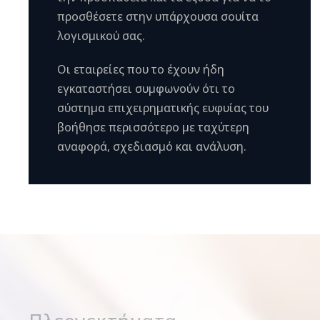
προσθέσετε στην υπάρχουσα σουίτα
λογισμικού σας.
Οι εταιρείες που το έχουν ήδη
εγκαταστήσει συμφωνούν ότι το
σύστημα επιχειρηματικής ευφυίας του
βοήθησε περισσότερο με ταχύτερη
αναφορά, σχεδιασμό και ανάλυση.