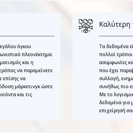
Καλύτερη 
μεγάλου όγκου
Τα δεδομένα ε
ωνιστικό πλεονέκτημα.
πολλοί τρόποι
ματισμός και η
ασυμφωνίες κα
 τρόπος να παραμείνετε
που έχει παρα
ε επίσης να
συλλογή, ενημ
πόδοση μάρκετινγκ ώστε
συνήθως πιο ε
οϊόντα και τις
Με το λογισμι
δεδομένα για μ
επιχείρησή σα