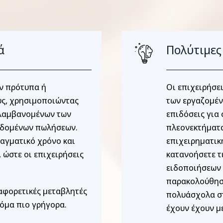
ά
Πολύτιμες
ν πρότυπα ή
Οι επιχειρήσε
ς, χρησιμοποιώντας
των εργαζομένω
ιλαμβανομένων των
επιδόσεις για
δεδομένων πωλήσεων.
πλεονεκτήματα
ραγματικό χρόνο και
επιχειρηματικ
 ώστε οι επιχειρήσεις
κατανοήσετε τι
ειδοποιήσεων 
παρακολούθηση
αφορετικές μεταβλητές
πολυάσχολα στ
όμα πιο γρήγορα.
έχουν έχουν μ