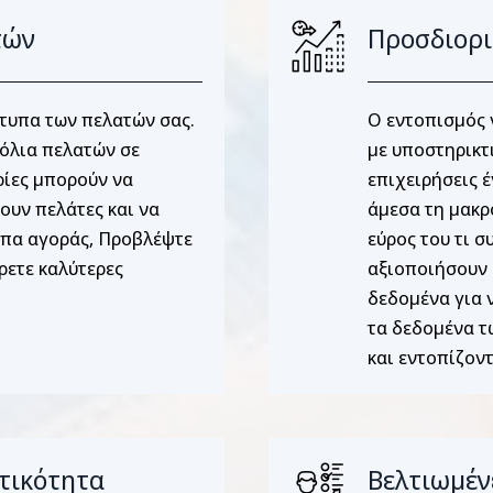
τών
Προσδιορι
ότυπα των πελατών σας.
Ο εντοπισμός 
χόλια πελατών σε
με υποστηρικτ
ρίες μπορούν να
επιχειρήσεις 
ουν πελάτες και να
άμεσα τη μακρ
υπα αγοράς, Προβλέψτε
εύρος του τι σ
ρετε καλύτερες
αξιοποιήσουν 
δεδομένα για 
τα δεδομένα τ
και εντοπίζον
τικότητα
Βελτιωμέν