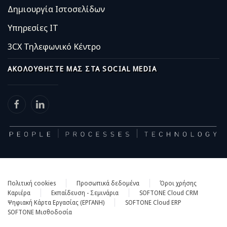
Δημιουργία Ιστοσελίδων
Υπηρεσίες IT
3CX Τηλεφωνικό Κέντρο
ΑΚΟΛΟΥΘΉΣΤΕ ΜΑΣ ΣΤΑ SOCIAL MEDIA
Πολιτική cookies
Προσωπικά δεδομένα
Όροι χρήσης
Καριέρα
Εκπαίδευση - Σεμινάρια
SOFTONE Cloud CRM
Ψηφιακή Κάρτα Εργασίας (ΕΡΓΑΝΗ)
SOFTONE Cloud ERP
SOFTONE Μισθοδοσία